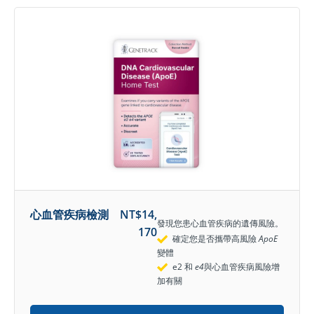
心血管疾病檢測
NT$
14,
發現您患心血管疾病的遺傳風險。
170
確定您是否攜帶高風險
ApoE
變體
e2 和
e4
與心血管疾病風險增
加有關