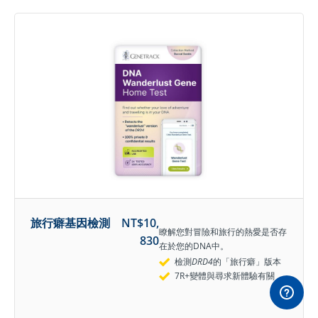
旅行癖基因檢測
NT$
10,
瞭解您對冒險和旅行的熱愛是否存
830
在於您的DNA中。
檢測
DRD4
的「旅行癖」版本
7R+變體與尋求新體驗有關