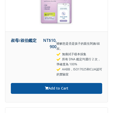
叔母/叔伯鑑定
NT$
10,
瞭解您是否是孩子的親生阿姨/叔
900
叔。
無痛拭子樣本採集
所有 DNA 鑑定均運行 2 次，
準確度為 100%
AABB，ISO17025和CLIA認可
的實驗室
Add to Cart