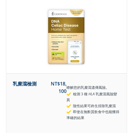
乳糜瀉檢測
NT$
18,
瞭解您的乳糜瀉遺傳風險。
100
檢測 3 種
HLA
乳糜瀉風險變
異
陰性結果可終生排除乳糜瀉
即使在無麩質飲食中也能獲得
準確的結果