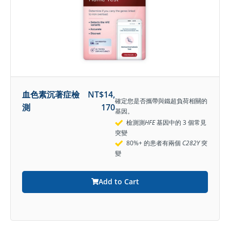
血色素沉著症檢
NT$
14,
確定您是否攜帶與鐵超負荷相關的
測
170
基因。
檢測測
HFE
基因中的 3 個常見
突變
80%+ 的患者有兩個
C282Y
突
變
Add to Cart