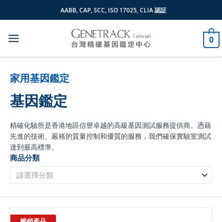
跳
AABB, CAP, SCC, ISO 17025, CLIA 認証
至
主
0
要
內
容
家用基因鑑定
基因鑑定
精確化驗所是香港地區信譽卓越的高級基因測試服務提供商。憑藉
先進的技術、嚴格的質量控制和優質的服務，我們確保實驗室測試
達到最高標準。
商品分類
請選擇分類
暢銷產品