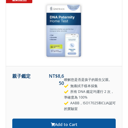
親子鑑定
NT$
8,6
瞭解您是否是孩子的親生父親。
50
無痛拭子樣本採集
所有 DNA 鑑定均運行 2 次，
準確度為 100%
AABB，ISO17025和CLIA認可
的實驗室
Add to Cart