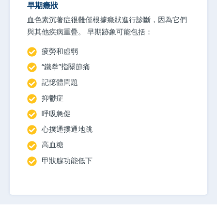
早期癥狀
血色素沉著症很難僅根據癥狀進行診斷，因為它們
與其他疾病重疊。 早期跡象可能包括：
疲勞和虛弱
“鐵拳”指關節痛
記憶體問題
抑鬱症
呼吸急促
心撲通撲通地跳
高血糖
甲狀腺功能低下