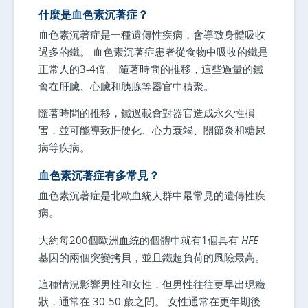
測
什麼是血色素沉著症？
數
血色素沉著症是一種遺傳性疾病，會導致身體吸收
量
過多的鐵。 血色素沉著症患者從食物中吸收的鐵是
正常人的3-4倍。 隨著時間的推移，這些過量的鐵
會在肝臟、心臟和胰腺等器官中積聚。
隨著時間的推移，鐵過載會對器官造成永久性損
害，並可能導致肝硬化、心力衰竭、關節炎和糖尿
病等疾病。
血色素沉著症有多常見？
血色素沉著症是北歐血統人群中最常見的遺傳性疾
病。
大約每200個歐洲血統的個體中就有1個具有
HFE
基因的兩個突變拷貝，並且鐵超負荷的風險最高。
這種情況影響男性和女性，但男性往往更早出現癥
狀，通常在 30-50 歲之間。 女性通常在更年期後