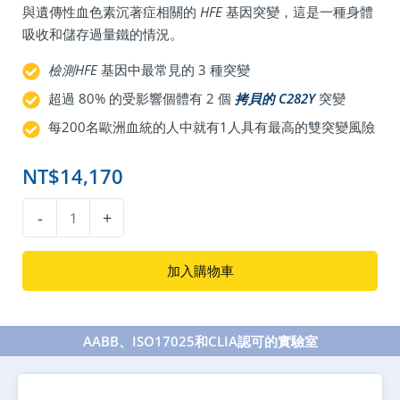
與遺傳性血色素沉著症相關的
HFE
基因突變，這是一種身體
吸收和儲存過量鐵的情況。
檢測HFE
基因中最常見的 3 種突變
超過 80% 的受影響個體有 2 個
拷貝的 C282Y
突變
每200名歐洲血統的人中就有1人具有最高的雙突變風險
NT$
14,170
血
-
+
色
素
加入購物車
沉
著
症
AABB、ISO17025和CLIA認可的實驗室
基
因
檢