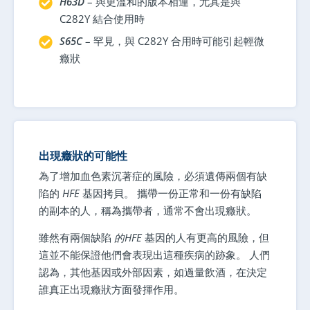
H63D
– 與更溫和的版本相連，尤其是與
C282Y 結合使用時
S65C
– 罕見，與 C282Y 合用時可能引起輕微
癥狀
出現癥狀的可能性
為了增加血色素沉著症的風險，必須遺傳兩個有缺
陷的
HFE
基因拷貝。 攜帶一份正常和一份有缺陷
的副本的人，稱為攜帶者，通常不會出現癥狀。
雖然有兩個缺陷
的HFE
基因的人有更高的風險，但
這並不能保證他們會表現出這種疾病的跡象。 人們
認為，其他基因或外部因素，如過量飲酒，在決定
誰真正出現癥狀方面發揮作用。