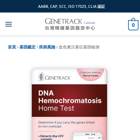
跳
AABB, CAP, SCC, ISO 17025, CLIA 認証
至
主
0
要
內
容
首頁
/
基因鑑定
/
疾病風險
/ 血色素沉著症基因檢測